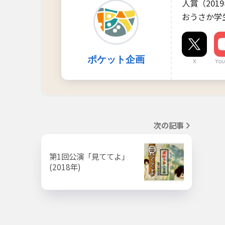
人賞（201
おうさか学生
ポケット企画
X
You
次の記事
第1回公演「見ててよ」
(2018年)