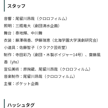
スタッフ
音響：尾留川昂哉（クロロフィル厶）
照明：三瓶竜大（劇団清水企画）
舞台：泰地輝、中川舞
衣装：藤澤萌香、伊藤瑞恵（北海学園大学演劇研究会）
小道具：佐藤智子（クラアク芸術堂）
制作：寺田彩乃（劇団・木製ボイジャー14号）、齋藤風
香（yhs）
宣伝美術：原掬蔵、尾留川昂哉（クロロフィル厶）
音楽制作：尾留川昂哉（クロロフィル厶）
主催：ポケット企画
ハッシュタグ