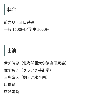
料金
前売り・当日共通
一般 1500円／学生 1000円
出演
伊藤瑞恵（北海学園大学演劇研究会）
佐藤智子（クラアク芸術堂）
三瓶竜大（劇団清水企画）
原掬蔵
藤澤萌香