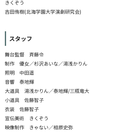
きくぞう
吉田侑樹(北海学園大学演劇研究会)
スタッフ
舞台監督 斉藤令
制作 優女／杉沢あいな／湯浅かりん
照明 中田遥
音響 泰地輝
大道具 湯浅かりん／泰地輝/三瓶竜大
小道具 佐藤智子
衣装 佐藤智子
宣伝美術 きくぞう
映像制作 きゃない／相原史弥